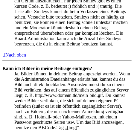
ein Gefühl auszudrücken. Für jeden Smiley gibt es einen
kurzen Code, z. B. bedeutet :) fröhlich und :( traurig. Die
Liste aller Smileys kannst du beim Verfassen eines Beitrags
sehen. Versuche bitte trotzdem, Smileys nicht zu häufig zu
benutzen, sie können einen Beitrag schnell unlesbar machen
und ein Moderator könnte deshalb deinen Beitrag
entsprechend überarbeiten oder gar komplett löschen. Die
Board-Administration kann auch die Anzahl der Smileys
begrenzen, die du in einem Beitrag benutzen kannst.
Nach oben
Kann ich Bilder in meine Beiträge einfügen?
Ja, Bilder können in deinem Beitrag angezeigt werden. Wenn
die Administration Dateianhänge erlaubt hat, kannst du das
Bild auch direkt hochladen. Ansonsten musst du zu einem
Bild verlinken, das auf einem öffentlich zugänglichen Server
liegt, z. B. http://www.domain.tld/mein-bild.gif. Du kannst
weder Bilder verlinken, die sich auf deinem eigenen PC
befinden (außer es ist ein öffentlich zugänglicher Server),
noch zu Bildern, die nur nach einer Anmeldung verfügbar
sind, z. B. Hotmail- oder Yahoo-Mailboxen, mit einem
Passwort geschützte Seiten usw. Um das Bild anzuzeigen,
benutze den BBCode-Tag „[img]“.