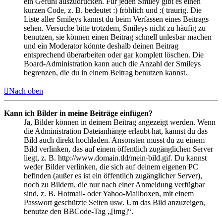
ein Gefühl auszudrücken. Für jeden Smiley gibt es einen
kurzen Code, z. B. bedeutet :) fröhlich und :( traurig. Die
Liste aller Smileys kannst du beim Verfassen eines Beitrags
sehen. Versuche bitte trotzdem, Smileys nicht zu häufig zu
benutzen, sie können einen Beitrag schnell unlesbar machen
und ein Moderator könnte deshalb deinen Beitrag
entsprechend überarbeiten oder gar komplett löschen. Die
Board-Administration kann auch die Anzahl der Smileys
begrenzen, die du in einem Beitrag benutzen kannst.
Nach oben
Kann ich Bilder in meine Beiträge einfügen?
Ja, Bilder können in deinem Beitrag angezeigt werden. Wenn
die Administration Dateianhänge erlaubt hat, kannst du das
Bild auch direkt hochladen. Ansonsten musst du zu einem
Bild verlinken, das auf einem öffentlich zugänglichen Server
liegt, z. B. http://www.domain.tld/mein-bild.gif. Du kannst
weder Bilder verlinken, die sich auf deinem eigenen PC
befinden (außer es ist ein öffentlich zugänglicher Server),
noch zu Bildern, die nur nach einer Anmeldung verfügbar
sind, z. B. Hotmail- oder Yahoo-Mailboxen, mit einem
Passwort geschützte Seiten usw. Um das Bild anzuzeigen,
benutze den BBCode-Tag „[img]“.