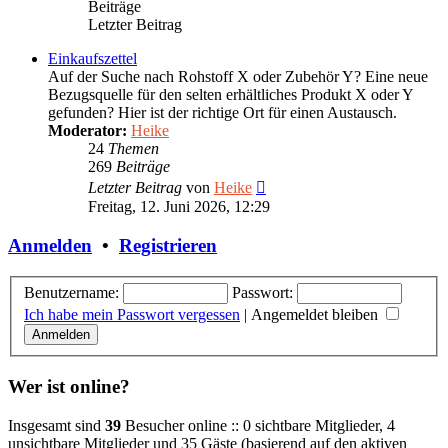
Beiträge
Letzter Beitrag
Einkaufszettel
Auf der Suche nach Rohstoff X oder Zubehör Y? Eine neue
Bezugsquelle für den selten erhältliches Produkt X oder Y
gefunden? Hier ist der richtige Ort für einen Austausch.
Moderator:
Heike
24
Themen
269
Beiträge
Neuester
Letzter Beitrag
von
Heike
Beitrag
Freitag, 12. Juni 2026, 12:29
Anmelden
•
Registrieren
Benutzername:
Passwort:
Ich habe mein Passwort vergessen
|
Angemeldet bleiben
Wer ist online?
Insgesamt sind
39
Besucher online :: 0 sichtbare Mitglieder, 4
unsichtbare Mitglieder und 35 Gäste (basierend auf den aktiven