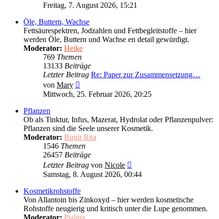
Beitrag
Freitag, 7. August 2026, 15:21
Öle, Buttern, Wachse
Fettsäurespektren, Jodzahlen und Fettbegleitstoffe – hier
werden Öle, Buttern und Wachse en detail gewürdigt.
Moderator:
Heike
769
Themen
13133
Beiträge
Letzter Beitrag
Re: Paper zur Zusammensetzung…
Neuester
von
Mary
Beitrag
Mittwoch, 25. Februar 2026, 20:25
Pflanzen
Ob als Tinktur, Infus, Mazerat, Hydrolat oder Pflanzenpulver:
Pflanzen sind die Seele unserer Kosmetik.
Moderator:
Birgit Rita
1546
Themen
26457
Beiträge
Neuester
Letzter Beitrag
von
Nicole
Beitrag
Samstag, 8. August 2026, 00:44
Kosmetikrohstoffe
Von Allantoin bis Zinkoxyd – hier werden kosmetische
Rohstoffe neugierig und kritisch unter die Lupe genommen.
Moderator:
Pialina