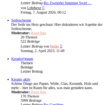
Letzter Beitrag
Re: Zweierlei Spinning Swirl …
Neuester
von
Lehrhexe
Beitrag
Freitag, 7. August 2026, 00:12
Seifenchemie
Der Seife ins Herz geschaut: Hier diskutieren wir Aspekte der
Seifenchemie.
Moderator:
Birgit Rita
20
Themen
522
Beiträge
Neuester
Letzter Beitrag
von
Heike
Beitrag
Sonntag, 2. April 2023, 11:49
Kreativ(t)raum
Themen
Beiträge
Letzter Beitrag
Kreativ aktiv
Schöne Dinge aus Papier, Wolle, Glas, Keramik, Holz und
mehr – hier ist Raum für alles, was man gestalten kann.
Moderator:
Birgit Rita
170
Themen
5999
Beiträge
Letzter Beitrag
Re: Genähtes