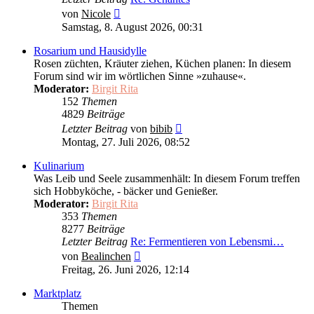
Neuester
von
Nicole
Beitrag
Samstag, 8. August 2026, 00:31
Rosarium und Hausidylle
Rosen züchten, Kräuter ziehen, Küchen planen: In diesem
Forum sind wir im wörtlichen Sinne »zuhause«.
Moderator:
Birgit Rita
152
Themen
4829
Beiträge
Neuester
Letzter Beitrag
von
bibib
Beitrag
Montag, 27. Juli 2026, 08:52
Kulinarium
Was Leib und Seele zusammenhält: In diesem Forum treffen
sich Hobbyköche, - bäcker und Genießer.
Moderator:
Birgit Rita
353
Themen
8277
Beiträge
Letzter Beitrag
Re: Fermentieren von Lebensmi…
Neuester
von
Bealinchen
Beitrag
Freitag, 26. Juni 2026, 12:14
Marktplatz
Themen