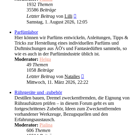
1932
Themen
35586
Beiträge
Neuester
Letzter Beitrag
von
Lilli
Beitrag
Samstag, 1. August 2026, 12:05
Parfümlabor
Hier können wir Parfüms entwickeln, Anleitungen, Tipps &
Tricks zur Herstellung eines individuellen Parfüms und
Duftmischungen aus ÄÖ's und Fantasiedüften sammeln, so
wie es auch in der Parfümindustrie üblich ist.
Moderator:
Helga
49
Themen
1058
Beiträge
Neuester
Letzter Beitrag
von
Natalies
Beitrag
Mittwoch, 11. März 2026, 22:22
Rührgeräte und -zubehör
Destillen bauen, Dremel zweckentfremden, die Eignung von
Rühraufsätzen prüfen – in diesem Forum geht es um
fortgeschrittenes Zubehör, Ideen zum Zweckentfremden
vorhandener Werkzeuge, Bezugsquellen und den
Erfahrungsaustausch.
Moderator:
Pialina
606
Themen