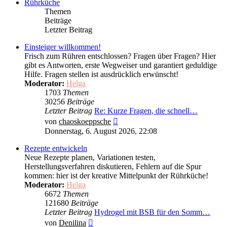
Rührküche
Themen
Beiträge
Letzter Beitrag
Einsteiger willkommen!
Frisch zum Rühren entschlossen? Fragen über Fragen? Hier
gibt es Antworten, erste Wegweiser und garantiert geduldige
Hilfe. Fragen stellen ist ausdrücklich erwünscht!
Moderator:
Helga
1703
Themen
30256
Beiträge
Letzter Beitrag
Re: Kurze Fragen, die schnell…
Neuester
von
chaoskoeppsche
Beitrag
Donnerstag, 6. August 2026, 22:08
Rezepte entwickeln
Neue Rezepte planen, Variationen testen,
Herstellungsverfahren diskutieren, Fehlern auf die Spur
kommen: hier ist der kreative Mittelpunkt der Rührküche!
Moderator:
Helga
6672
Themen
121680
Beiträge
Letzter Beitrag
Hydrogel mit BSB für den Somm…
Neuester
von
Denilina