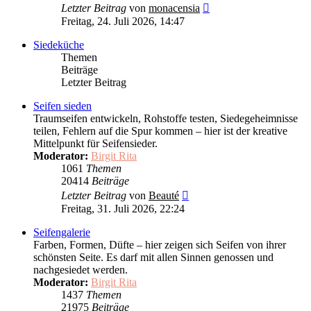
Neuester
Letzter Beitrag
von
monacensia
Beitrag
Freitag, 24. Juli 2026, 14:47
Siedeküche
Themen
Beiträge
Letzter Beitrag
Seifen sieden
Traumseifen entwickeln, Rohstoffe testen, Siedegeheimnisse
teilen, Fehlern auf die Spur kommen – hier ist der kreative
Mittelpunkt für Seifensieder.
Moderator:
Birgit Rita
1061
Themen
20414
Beiträge
Neuester
Letzter Beitrag
von
Beauté
Beitrag
Freitag, 31. Juli 2026, 22:24
Seifengalerie
Farben, Formen, Düfte – hier zeigen sich Seifen von ihrer
schönsten Seite. Es darf mit allen Sinnen genossen und
nachgesiedet werden.
Moderator:
Birgit Rita
1437
Themen
21975
Beiträge