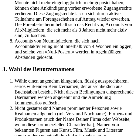
Monate nicht mehr eingeloggt/nicht mehr gepostet haben,
können ohne Ankündigung vorher erworbene Zugangsrechte
verlieren. Diese Zugangsrechte lassen sich durch aktive
Teilnahme am Forengeschehen auf Antrag wieder erwerben.
Die Forenbetreiberin behält sich das Recht vor, Accounts von
Alt-Mitgliedern, die seit mehr als 3 Jahren nicht mehr aktiv
sind, zu löschen.
Accounts von Neumitgliedern, die sich nach
Accountaktivierung nicht innerhalb von 4 Wochen einloggen,
und solche von »Null-Postern« werden in regelmäßigen
Abständen gelöscht.
3. Wahl des Benutzernamens
Wähle einen angenehm klingenden, flüssig aussprechbaren,
seriös wirkenden Benutzernamen, der ausschließlich aus
Buchstaben besteht. Nicht diesen Bedingungen entsprechende
Usernamen werden abgelehnt und die Anmeldung
kommentarlos gelöscht.
Nicht gestattet sind Namen prominenter Personen sowie
Realnamen allgemein (mit Vor- und Nachname), Firmen- und
Produktnamen (auch der Name Deiner Firma oder Webseite,
wenn diese kommerziellen Charakter hat), Namen von
bekannten Figuren aus Kunst, Film, Musik und Literatur
sowie andere eventuell durch das Urheber- oder