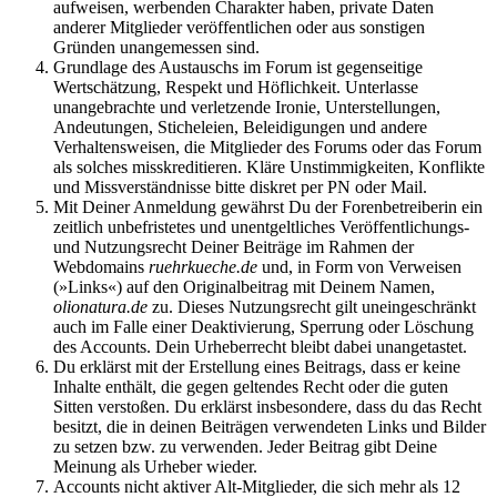
aufweisen, werbenden Charakter haben, private Daten
anderer Mitglieder veröffentlichen oder aus sonstigen
Gründen unangemessen sind.
Grundlage des Austauschs im Forum ist gegenseitige
Wertschätzung, Respekt und Höflichkeit. Unterlasse
unangebrachte und verletzende Ironie, Unterstellungen,
Andeutungen, Sticheleien, Beleidigungen und andere
Verhaltensweisen, die Mitglieder des Forums oder das Forum
als solches misskreditieren. Kläre Unstimmigkeiten, Konflikte
und Missverständnisse bitte diskret per PN oder Mail.
Mit Deiner Anmeldung gewährst Du der Forenbetreiberin ein
zeitlich unbefristetes und unentgeltliches Veröffentlichungs-
und Nutzungsrecht Deiner Beiträge im Rahmen der
Webdomains
ruehrkueche.de
und, in Form von Verweisen
(»Links«) auf den Originalbeitrag mit Deinem Namen,
olionatura.de
zu. Dieses Nutzungsrecht gilt uneingeschränkt
auch im Falle einer Deaktivierung, Sperrung oder Löschung
des Accounts. Dein Urheberrecht bleibt dabei unangetastet.
Du erklärst mit der Erstellung eines Beitrags, dass er keine
Inhalte enthält, die gegen geltendes Recht oder die guten
Sitten verstoßen. Du erklärst insbesondere, dass du das Recht
besitzt, die in deinen Beiträgen verwendeten Links und Bilder
zu setzen bzw. zu verwenden. Jeder Beitrag gibt Deine
Meinung als Urheber wieder.
Accounts nicht aktiver Alt-Mitglieder, die sich mehr als 12