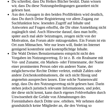
Du schreibst, dass Du Heikes Bücher besitzt. Dann wissen
wir, dass Du diese Nutzungsbedingungen garantiert nicht
gelesen hast.
Aus den Aussagen in den beiden Profilfeldern wird deutlich,
dass Du durch Deine Registrierung vor allem Zugang zur
Suchfunktion bzw. lesenden Zugriff auf Inhalte und
Antworten auf Fragen erhoffst, die Dir ohne Anmeldung nicht
zugänglich sind. Auch Hinweise darauf, dass man hoffe,
später auch mal aktiv beizutragen, zeugen nicht von der
Motivation, das Forum aktiv mitzugestalten. Ein Forum ist ein
Ort zum Mitmachen. Wer nur lesen will, findet im Internet
genügend kostenfreie und kostenpflichtige Inhalte.
Die Wahl Deines Benutzernamens entspricht nicht den
Vorgaben im Nutzungsvertrag. Er ist z. B. ein Realname mit
Vor- und Zuname, ein Marken- oder Firmenname, der Name
einer prominenten Person oder ein anderer Name, der
möglicherweise Rechte Dritter verletzt, enthält Zahlen oder
andere Zeichenkombinationen, die sich nicht flüssig und
angenehm aussprechen lassen. Eine solche Namenswahl
zeigt, dass Du den Nutzungsvertrag nicht gelesen hast. Darin
stehen jedoch juristisch relevante Informationen, und jeder,
der diese nicht kennt, kann durch eigenes Fehlverhalten durch
Unwissenheit die Gefahr von Abmahnungen des
Foreninhabers durch Dritte usw. erhöhen. Wir nehmen daher
grundsätzlich keine Mitglieder an, die den Vertrag so