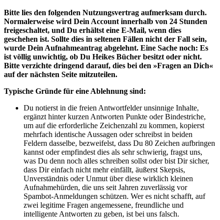
Bitte lies den folgenden Nutzungsvertrag aufmerksam durch.
Normalerweise wird Dein Account innerhalb von 24 Stunden
freigeschaltet, und Du erhältst eine E-Mail, wenn dies
geschehen ist. Sollte dies in seltenen Fällen nicht der Fall sein,
wurde Dein Aufnahmeantrag abgelehnt. Eine Sache noch: Es
ist völlig unwichtig, ob Du Heikes Bücher besitzt oder nicht.
Bitte verzichte dringend darauf, dies bei den »Fragen an Dich«
auf der nächsten Seite mitzuteilen.
Typische Gründe für eine Ablehnung sind:
Du notierst in die freien Antwortfelder unsinnige Inhalte,
ergänzt hinter kurzen Antworten Punkte oder Bindestriche,
um auf die erforderliche Zeichenzahl zu kommen, kopierst
mehrfach identische Aussagen oder schreibst in beiden
Feldern dasselbe, bezweifelst, dass Du 80 Zeichen aufbringen
kannst oder empfindest dies als sehr schwierig, fragst uns,
was Du denn noch alles schreiben sollst oder bist Dir sicher,
dass Dir einfach nicht mehr einfällt, äußerst Skepsis,
Unverständnis oder Unmut über diese wirklich kleinen
Aufnahmehürden, die uns seit Jahren zuverlässig vor
Spambot-Anmeldungen schützen. Wer es nicht schafft, auf
zwei legitime Fragen angemessene, freundliche und
intelligente Antworten zu geben, ist bei uns falsch.