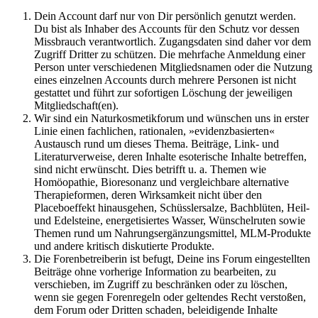
Dein Account darf nur von Dir persönlich genutzt werden.
Du bist als Inhaber des Accounts für den Schutz vor dessen
Missbrauch verantwortlich. Zugangsdaten sind daher vor dem
Zugriff Dritter zu schützen. Die mehrfache Anmeldung einer
Person unter verschiedenen Mitgliedsnamen oder die Nutzung
eines einzelnen Accounts durch mehrere Personen ist nicht
gestattet und führt zur sofortigen Löschung der jeweiligen
Mitgliedschaft(en).
Wir sind ein Naturkosmetikforum und wünschen uns in erster
Linie einen fachlichen, rationalen, »evidenzbasierten«
Austausch rund um dieses Thema. Beiträge, Link- und
Literaturverweise, deren Inhalte esoterische Inhalte betreffen,
sind nicht erwünscht. Dies betrifft u. a. Themen wie
Homöopathie, Bioresonanz und vergleichbare alternative
Therapieformen, deren Wirksamkeit nicht über den
Placeboeffekt hinausgehen, Schüsslersalze, Bachblüten, Heil-
und Edelsteine, energetisiertes Wasser, Wünschelruten sowie
Themen rund um Nahrungsergänzungsmittel, MLM-Produkte
und andere kritisch diskutierte Produkte.
Die Forenbetreiberin ist befugt, Deine ins Forum eingestellten
Beiträge ohne vorherige Information zu bearbeiten, zu
verschieben, im Zugriff zu beschränken oder zu löschen,
wenn sie gegen Forenregeln oder geltendes Recht verstoßen,
dem Forum oder Dritten schaden, beleidigende Inhalte