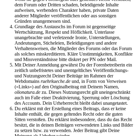
dem Forum oder Dritten schaden, beleidigende Inhalte
aufweisen, werbenden Charakter haben, private Daten
anderer Mitglieder veröffentlichen oder aus sonstigen
Gründen unangemessen sind.
Grundlage des Austauschs im Forum ist gegenseitige
Wertschätzung, Respekt und Höflichkeit. Unterlasse
unangebrachte und verletzende Ironie, Unterstellungen,
Andeutungen, Sticheleien, Beleidigungen und andere
Verhaltensweisen, die Mitglieder des Forums oder das Forum
als solches misskreditieren. Kläre Unstimmigkeiten, Konflikte
und Missverständnisse bitte diskret per PN oder Mail.
Mit Deiner Anmeldung gewährst Du der Forenbetreiberin ein
zeitlich unbefristetes und unentgeltliches Veröffentlichungs-
und Nutzungsrecht Deiner Beiträge im Rahmen der
Webdomains
ruehrkueche.de
und, in Form von Verweisen
(»Links«) auf den Originalbeitrag mit Deinem Namen,
olionatura.de
zu. Dieses Nutzungsrecht gilt uneingeschränkt
auch im Falle einer Deaktivierung, Sperrung oder Löschung
des Accounts. Dein Urheberrecht bleibt dabei unangetastet.
Du erklärst mit der Erstellung eines Beitrags, dass er keine
Inhalte enthält, die gegen geltendes Recht oder die guten
Sitten verstoßen. Du erklärst insbesondere, dass du das Recht
besitzt, die in deinen Beiträgen verwendeten Links und Bilder
zu setzen bzw. zu verwenden. Jeder Beitrag gibt Deine
Meinung als Urheber wieder.