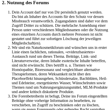
2. Nutzung des Forums
Dein Account darf nur von Dir persönlich genutzt werden.
Du bist als Inhaber des Accounts für den Schutz vor dessen
Missbrauch verantwortlich. Zugangsdaten sind daher vor dem
Zugriff Dritter zu schützen. Die mehrfache Anmeldung einer
Person unter verschiedenen Mitgliedsnamen oder die Nutzung
eines einzelnen Accounts durch mehrere Personen ist nicht
gestattet und führt zur sofortigen Löschung der jeweiligen
Mitgliedschaft(en).
Wir sind ein Naturkosmetikforum und wünschen uns in erster
Linie einen fachlichen, rationalen, »evidenzbasierten«
Austausch rund um dieses Thema. Beiträge, Link- und
Literaturverweise, deren Inhalte esoterische Inhalte betreffen,
sind nicht erwünscht. Dies betrifft u. a. Themen wie
Homöopathie, Bioresonanz und vergleichbare alternative
Therapieformen, deren Wirksamkeit nicht über den
Placeboeffekt hinausgehen, Schüsslersalze, Bachblüten, Heil-
und Edelsteine, energetisiertes Wasser, Wünschelruten sowie
Themen rund um Nahrungsergänzungsmittel, MLM-Produkte
und andere kritisch diskutierte Produkte.
Die Forenbetreiberin ist befugt, Deine ins Forum eingestellten
Beiträge ohne vorherige Information zu bearbeiten, zu
verschieben, im Zugriff zu beschränken oder zu löschen,
wenn sie gegen Forenregeln oder geltendes Recht verstoßen,