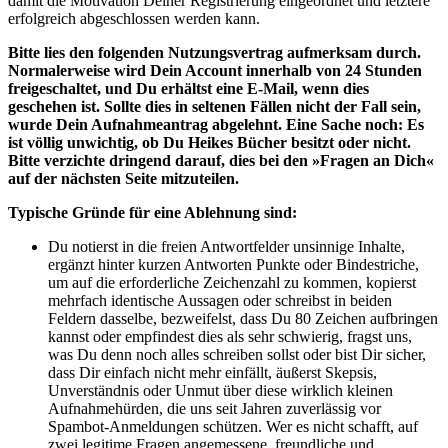
damit die Motivation Deiner Registrierung eingeordnet und letztere
erfolgreich abgeschlossen werden kann.
Bitte lies den folgenden Nutzungsvertrag aufmerksam durch.
Normalerweise wird Dein Account innerhalb von 24 Stunden
freigeschaltet, und Du erhältst eine E-Mail, wenn dies
geschehen ist. Sollte dies in seltenen Fällen nicht der Fall sein,
wurde Dein Aufnahmeantrag abgelehnt. Eine Sache noch: Es
ist völlig unwichtig, ob Du Heikes Bücher besitzt oder nicht.
Bitte verzichte dringend darauf, dies bei den »Fragen an Dich«
auf der nächsten Seite mitzuteilen.
Typische Gründe für eine Ablehnung sind:
Du notierst in die freien Antwortfelder unsinnige Inhalte,
ergänzt hinter kurzen Antworten Punkte oder Bindestriche,
um auf die erforderliche Zeichenzahl zu kommen, kopierst
mehrfach identische Aussagen oder schreibst in beiden
Feldern dasselbe, bezweifelst, dass Du 80 Zeichen aufbringen
kannst oder empfindest dies als sehr schwierig, fragst uns,
was Du denn noch alles schreiben sollst oder bist Dir sicher,
dass Dir einfach nicht mehr einfällt, äußerst Skepsis,
Unverständnis oder Unmut über diese wirklich kleinen
Aufnahmehürden, die uns seit Jahren zuverlässig vor
Spambot-Anmeldungen schützen. Wer es nicht schafft, auf
zwei legitime Fragen angemessene, freundliche und