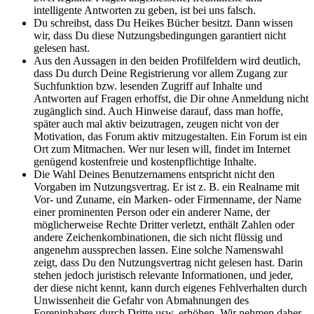
intelligente Antworten zu geben, ist bei uns falsch.
Du schreibst, dass Du Heikes Bücher besitzt. Dann wissen
wir, dass Du diese Nutzungsbedingungen garantiert nicht
gelesen hast.
Aus den Aussagen in den beiden Profilfeldern wird deutlich,
dass Du durch Deine Registrierung vor allem Zugang zur
Suchfunktion bzw. lesenden Zugriff auf Inhalte und
Antworten auf Fragen erhoffst, die Dir ohne Anmeldung nicht
zugänglich sind. Auch Hinweise darauf, dass man hoffe,
später auch mal aktiv beizutragen, zeugen nicht von der
Motivation, das Forum aktiv mitzugestalten. Ein Forum ist ein
Ort zum Mitmachen. Wer nur lesen will, findet im Internet
genügend kostenfreie und kostenpflichtige Inhalte.
Die Wahl Deines Benutzernamens entspricht nicht den
Vorgaben im Nutzungsvertrag. Er ist z. B. ein Realname mit
Vor- und Zuname, ein Marken- oder Firmenname, der Name
einer prominenten Person oder ein anderer Name, der
möglicherweise Rechte Dritter verletzt, enthält Zahlen oder
andere Zeichenkombinationen, die sich nicht flüssig und
angenehm aussprechen lassen. Eine solche Namenswahl
zeigt, dass Du den Nutzungsvertrag nicht gelesen hast. Darin
stehen jedoch juristisch relevante Informationen, und jeder,
der diese nicht kennt, kann durch eigenes Fehlverhalten durch
Unwissenheit die Gefahr von Abmahnungen des
Foreninhabers durch Dritte usw. erhöhen. Wir nehmen daher