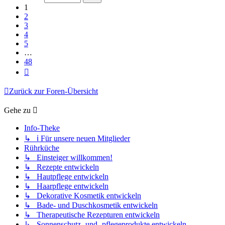
48
1
2
3
4
5
…
48
Nächste
Zurück zur Foren-Übersicht
Gehe zu
Info-Theke
↳ ℹ️ Für unsere neuen Mitglieder
Rührküche
↳ Einsteiger willkommen!
↳ Rezepte entwickeln
↳ Hautpflege entwickeln
↳ Haarpflege entwickeln
↳ Dekorative Kosmetik entwickeln
↳ Bade- und Duschkosmetik entwickeln
↳ Therapeutische Rezepturen entwickeln
↳ Sonnenschutz- und -pflegeprodukte entwickeln