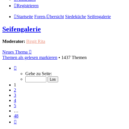
Registrieren
Startseite
Foren-Übersicht
Siedeküche
Seifengalerie
Seifengalerie
Moderator:
Birgit Rita
Neues Thema
Themen als gelesen markieren
• 1437 Themen
Seite
1
Gehe zu Seite:
von
48
1
2
3
4
5
…
48
Nächste