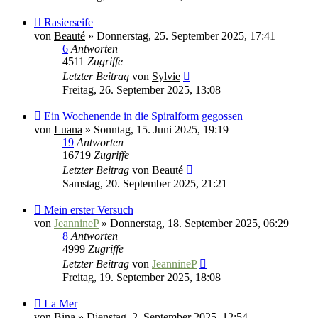
Rasierseife
von
Beauté
»
Donnerstag, 25. September 2025, 17:41
6
Antworten
4511
Zugriffe
Letzter Beitrag
von
Sylvie
Freitag, 26. September 2025, 13:08
Ein Wochenende in die Spiralform gegossen
von
Luana
»
Sonntag, 15. Juni 2025, 19:19
19
Antworten
16719
Zugriffe
Letzter Beitrag
von
Beauté
Samstag, 20. September 2025, 21:21
Mein erster Versuch
von
JeannineP
»
Donnerstag, 18. September 2025, 06:29
8
Antworten
4999
Zugriffe
Letzter Beitrag
von
JeannineP
Freitag, 19. September 2025, 18:08
La Mer
von
Bina
»
Dienstag, 2. September 2025, 12:54