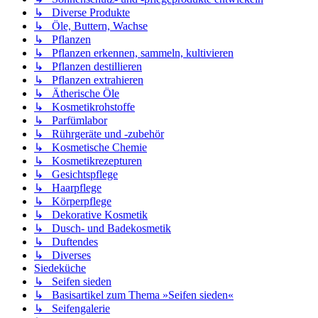
↳ Diverse Produkte
↳ Öle, Buttern, Wachse
↳ Pflanzen
↳ Pflanzen erkennen, sammeln, kultivieren
↳ Pflanzen destillieren
↳ Pflanzen extrahieren
↳ Ätherische Öle
↳ Kosmetikrohstoffe
↳ Parfümlabor
↳ Rührgeräte und -zubehör
↳ Kosmetische Chemie
↳ Kosmetikrezepturen
↳ Gesichtspflege
↳ Haarpflege
↳ Körperpflege
↳ Dekorative Kosmetik
↳ Dusch- und Badekosmetik
↳ Duftendes
↳ Diverses
Siedeküche
↳ Seifen sieden
↳ Basisartikel zum Thema »Seifen sieden«
↳ Seifengalerie