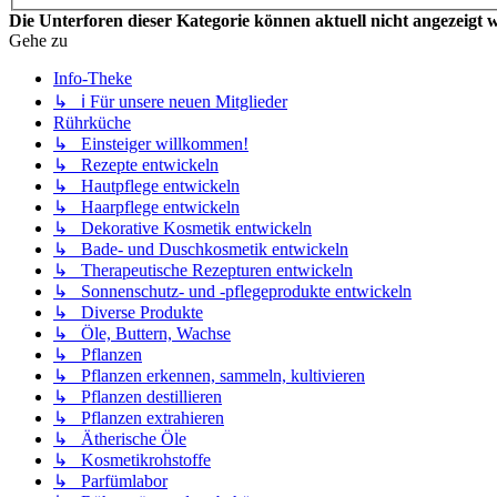
Die Unterforen dieser Kategorie können aktuell nicht angezeigt 
Gehe zu
Info-Theke
↳ ℹ️ Für unsere neuen Mitglieder
Rührküche
↳ Einsteiger willkommen!
↳ Rezepte entwickeln
↳ Hautpflege entwickeln
↳ Haarpflege entwickeln
↳ Dekorative Kosmetik entwickeln
↳ Bade- und Duschkosmetik entwickeln
↳ Therapeutische Rezepturen entwickeln
↳ Sonnenschutz- und -pflegeprodukte entwickeln
↳ Diverse Produkte
↳ Öle, Buttern, Wachse
↳ Pflanzen
↳ Pflanzen erkennen, sammeln, kultivieren
↳ Pflanzen destillieren
↳ Pflanzen extrahieren
↳ Ätherische Öle
↳ Kosmetikrohstoffe
↳ Parfümlabor