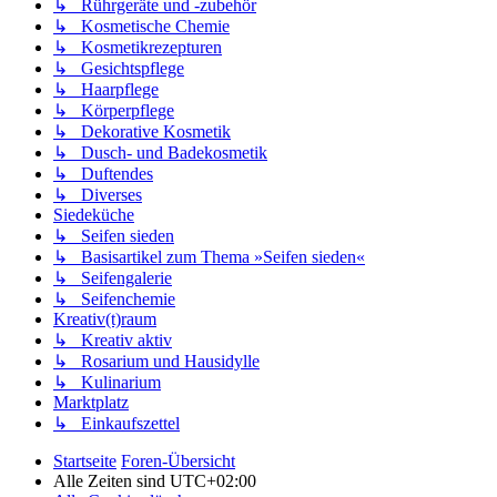
↳ Rührgeräte und -zubehör
↳ Kosmetische Chemie
↳ Kosmetikrezepturen
↳ Gesichtspflege
↳ Haarpflege
↳ Körperpflege
↳ Dekorative Kosmetik
↳ Dusch- und Badekosmetik
↳ Duftendes
↳ Diverses
Siedeküche
↳ Seifen sieden
↳ Basisartikel zum Thema »Seifen sieden«
↳ Seifengalerie
↳ Seifenchemie
Kreativ(t)raum
↳ Kreativ aktiv
↳ Rosarium und Hausidylle
↳ Kulinarium
Marktplatz
↳ Einkaufszettel
Startseite
Foren-Übersicht
Alle Zeiten sind
UTC+02:00