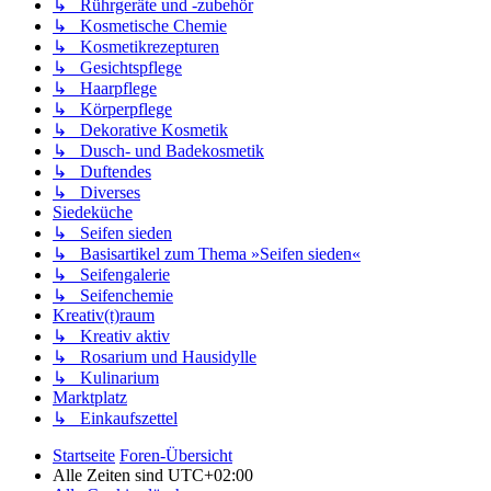
↳ Rührgeräte und -zubehör
↳ Kosmetische Chemie
↳ Kosmetikrezepturen
↳ Gesichtspflege
↳ Haarpflege
↳ Körperpflege
↳ Dekorative Kosmetik
↳ Dusch- und Badekosmetik
↳ Duftendes
↳ Diverses
Siedeküche
↳ Seifen sieden
↳ Basisartikel zum Thema »Seifen sieden«
↳ Seifengalerie
↳ Seifenchemie
Kreativ(t)raum
↳ Kreativ aktiv
↳ Rosarium und Hausidylle
↳ Kulinarium
Marktplatz
↳ Einkaufszettel
Startseite
Foren-Übersicht
Alle Zeiten sind
UTC+02:00