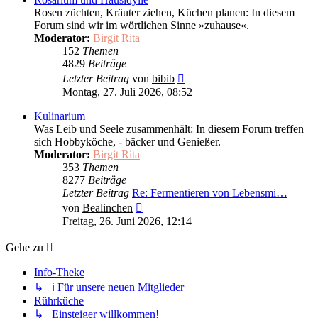
Rosen züchten, Kräuter ziehen, Küchen planen: In diesem
Forum sind wir im wörtlichen Sinne »zuhause«.
Moderator:
Birgit Rita
152
Themen
4829
Beiträge
Neuester
Letzter Beitrag
von
bibib
Beitrag
Montag, 27. Juli 2026, 08:52
Kulinarium
Was Leib und Seele zusammenhält: In diesem Forum treffen
sich Hobbyköche, - bäcker und Genießer.
Moderator:
Birgit Rita
353
Themen
8277
Beiträge
Letzter Beitrag
Re: Fermentieren von Lebensmi…
Neuester
von
Bealinchen
Beitrag
Freitag, 26. Juni 2026, 12:14
Gehe zu
Info-Theke
↳ ℹ️ Für unsere neuen Mitglieder
Rührküche
↳ Einsteiger willkommen!