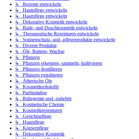
↳ Rezepte entwickeln
↳ Hautpflege entwickeln
↳ Haarpflege entwickeln
↳ Dekorative Kosmetik entwickeln
↳ Bade- und Duschkosmetik entwickeln
↳ Therapeutische Rezepturen entwickeln
↳ Sonnenschutz- und -pflegeprodukte entwickeln
↳ Diverse Produkte
↳ Öle, Buttern, Wachse
↳ Pflanzen
↳ Pflanzen erkennen, sammeln, kultivieren
↳ Pflanzen destillieren
↳ Pflanzen extrahieren
↳ Ätherische Öle
↳ Kosmetikrohstoffe
↳ Parfümlabor
↳ Rührgeräte und -zubehör
↳ Kosmetische Chemie
↳ Kosmetikrezepturen
↳ Gesichtspflege
↳ Haarpflege
↳ Körperpflege
↳ Dekorative Kosmetik