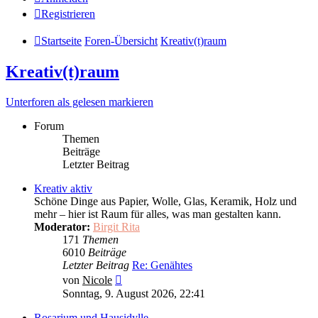
Registrieren
Startseite
Foren-Übersicht
Kreativ(t)raum
Kreativ(t)raum
Unterforen als gelesen markieren
Forum
Themen
Beiträge
Letzter Beitrag
Kreativ aktiv
Schöne Dinge aus Papier, Wolle, Glas, Keramik, Holz und
mehr – hier ist Raum für alles, was man gestalten kann.
Moderator:
Birgit Rita
171
Themen
6010
Beiträge
Letzter Beitrag
Re: Genähtes
Neuester
von
Nicole
Beitrag
Sonntag, 9. August 2026, 22:41
Rosarium und Hausidylle