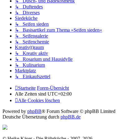
↳ Dusch- und Badekosmetik
↳ Duftendes
↳ Diverses
Siedeküche
↳ Seifen sieden
↳ Basisartikel zum Thema »Seifen sieden«
↳ Seifengalerie
↳ Seifenchemie
Kreativ(t)raum
↳ Kreativ aktiv
↳ Rosarium und Hausidylle
↳ Kulinarium
Marktplatz
↳ Einkaufszettel
Startseite
Foren-Übersicht
Alle Zeiten sind
UTC+02:00
Alle Cookies löschen
Powered by
phpBB
® Forum Software © phpBB Limited
Deutsche Übersetzung durch
phpBB.de
© Heike Käser · Die Rührküche · 2007–2026