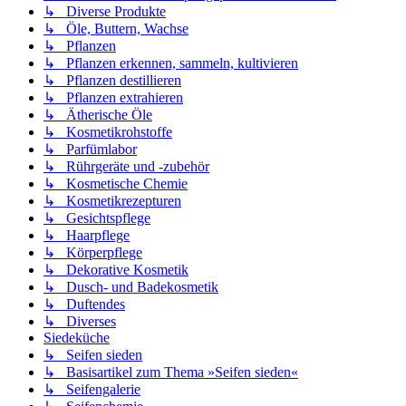
↳ Diverse Produkte
↳ Öle, Buttern, Wachse
↳ Pflanzen
↳ Pflanzen erkennen, sammeln, kultivieren
↳ Pflanzen destillieren
↳ Pflanzen extrahieren
↳ Ätherische Öle
↳ Kosmetikrohstoffe
↳ Parfümlabor
↳ Rührgeräte und -zubehör
↳ Kosmetische Chemie
↳ Kosmetikrezepturen
↳ Gesichtspflege
↳ Haarpflege
↳ Körperpflege
↳ Dekorative Kosmetik
↳ Dusch- und Badekosmetik
↳ Duftendes
↳ Diverses
Siedeküche
↳ Seifen sieden
↳ Basisartikel zum Thema »Seifen sieden«
↳ Seifengalerie