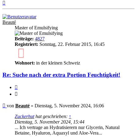
Nach
oben
Beauté
Master of Emulsifying
Beiträge:
4827
Registriert:
Sonntag, 22. Februar 2015, 16:45
11
Wohnort:
in der kleinen Schweiz
Re: Suche nach der extra Portion Feuchtigkeit!
Zitieren
Zitieren
Ungelesener
von
Beauté
»
Dienstag, 5. November 2024, 16:06
Beitrag
Zuckerhut
hat geschrieben:
↑
Dienstag, 5. November 2024, 15:44
... Ich vertrage an Hydratisierern nur Glycerin, Natural
Betaine, Hyaluron, Aquaxyl und Aloe-Vera...