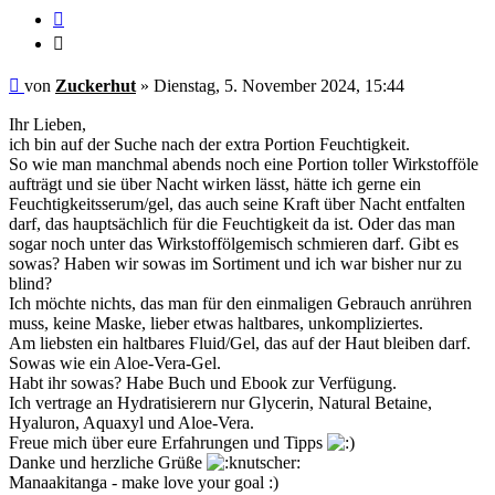
Zitieren
Zitieren
Ungelesener
von
Zuckerhut
»
Dienstag, 5. November 2024, 15:44
Beitrag
Ihr Lieben,
ich bin auf der Suche nach der extra Portion Feuchtigkeit.
So wie man manchmal abends noch eine Portion toller Wirkstofföle
aufträgt und sie über Nacht wirken lässt, hätte ich gerne ein
Feuchtigkeitsserum/gel, das auch seine Kraft über Nacht entfalten
darf, das hauptsächlich für die Feuchtigkeit da ist. Oder das man
sogar noch unter das Wirkstoffölgemisch schmieren darf. Gibt es
sowas? Haben wir sowas im Sortiment und ich war bisher nur zu
blind?
Ich möchte nichts, das man für den einmaligen Gebrauch anrühren
muss, keine Maske, lieber etwas haltbares, unkompliziertes.
Am liebsten ein haltbares Fluid/Gel, das auf der Haut bleiben darf.
Sowas wie ein Aloe-Vera-Gel.
Habt ihr sowas? Habe Buch und Ebook zur Verfügung.
Ich vertrage an Hydratisierern nur Glycerin, Natural Betaine,
Hyaluron, Aquaxyl und Aloe-Vera.
Freue mich über eure Erfahrungen und Tipps
Danke und herzliche Grüße
Manaakitanga - make love your goal :)