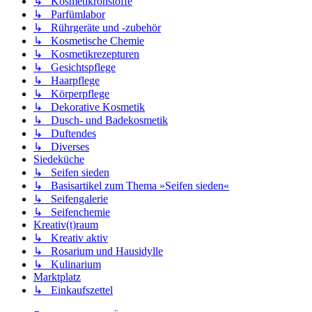
↳ Kosmetikrohstoffe
↳ Parfümlabor
↳ Rührgeräte und -zubehör
↳ Kosmetische Chemie
↳ Kosmetikrezepturen
↳ Gesichtspflege
↳ Haarpflege
↳ Körperpflege
↳ Dekorative Kosmetik
↳ Dusch- und Badekosmetik
↳ Duftendes
↳ Diverses
Siedeküche
↳ Seifen sieden
↳ Basisartikel zum Thema »Seifen sieden«
↳ Seifengalerie
↳ Seifenchemie
Kreativ(t)raum
↳ Kreativ aktiv
↳ Rosarium und Hausidylle
↳ Kulinarium
Marktplatz
↳ Einkaufszettel