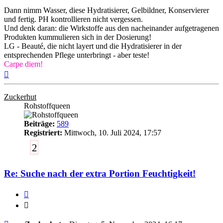
Dann nimm Wasser, diese Hydratisierer, Gelbildner, Konservierer
und fertig. PH kontrollieren nicht vergessen.
Und denk daran: die Wirkstoffe aus den nacheinander aufgetragenen
Produkten kummulieren sich in der Dosierung!
LG - Beauté, die nicht layert und die Hydratisierer in der
entsprechenden Pflege unterbringt - aber teste!
Carpe diem!
Nach
oben
Zuckerhut
Rohstoffqueen
Beiträge:
589
Registriert:
Mittwoch, 10. Juli 2024, 17:57
2
Re: Suche nach der extra Portion Feuchtigkeit!
Zitieren
Zitieren
Ungelesener