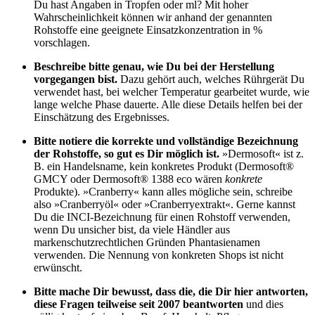
Du hast Angaben in Tropfen oder ml? Mit hoher
Wahrscheinlichkeit können wir anhand der genannten
Rohstoffe eine geeignete Einsatzkonzentration in %
vorschlagen.
Beschreibe bitte genau, wie Du bei der Herstellung
vorgegangen bist.
Dazu gehört auch, welches Rührgerät Du
verwendet hast, bei welcher Temperatur gearbeitet wurde, wie
lange welche Phase dauerte. Alle diese Details helfen bei der
Einschätzung des Ergebnisses.
Bitte notiere die korrekte und vollständige Bezeichnung
der Rohstoffe, so gut es Dir möglich ist.
»Dermosoft« ist z.
B. ein Handelsname, kein konkretes Produkt (Dermosoft®
GMCY oder Dermosoft® 1388 eco wären
konkrete
Produkte). »Cranberry« kann alles mögliche sein, schreibe
also »Cranberryöl« oder »Cranberryextrakt«. Gerne kannst
Du die INCI-Bezeichnung für einen Rohstoff verwenden,
wenn Du unsicher bist, da viele Händler aus
markenschutzrechtlichen Gründen Phantasienamen
verwenden. Die Nennung von konkreten Shops ist nicht
erwünscht.
Bitte mache Dir bewusst, dass die, die Dir hier antworten,
diese Fragen teilweise seit 2007 beantworten
und dies