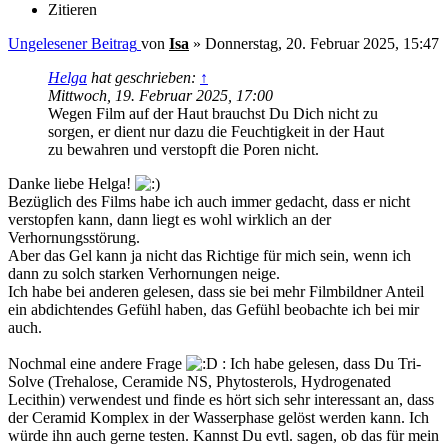
Zitieren
Ungelesener Beitrag
von
Isa
»
Donnerstag, 20. Februar 2025, 15:47
Helga
hat geschrieben:
↑
Mittwoch, 19. Februar 2025, 17:00
Wegen Film auf der Haut brauchst Du Dich nicht zu
sorgen, er dient nur dazu die Feuchtigkeit in der Haut
zu bewahren und verstopft die Poren nicht.
Danke liebe Helga!
Bezüglich des Films habe ich auch immer gedacht, dass er nicht
verstopfen kann, dann liegt es wohl wirklich an der
Verhornungsstörung.
Aber das Gel kann ja nicht das Richtige für mich sein, wenn ich
dann zu solch starken Verhornungen neige.
Ich habe bei anderen gelesen, dass sie bei mehr Filmbildner Anteil
ein abdichtendes Gefühl haben, das Gefühl beobachte ich bei mir
auch.
Nochmal eine andere Frage
: Ich habe gelesen, dass Du Tri-
Solve (Trehalose, Ceramide NS, Phytosterols, Hydrogenated
Lecithin) verwendest und finde es hört sich sehr interessant an, dass
der Ceramid Komplex in der Wasserphase gelöst werden kann. Ich
würde ihn auch gerne testen. Kannst Du evtl. sagen, ob das für mein