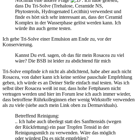
Nochmal eine andere Frage
: Ich habe gelesen,
dass Du Tri-Solve (Trehalose, Ceramide NS,
Phytosterols, Hydrogenated Lecithin) verwendest und
finde es hört sich sehr interessant an, dass der Ceramid
Komplex in der Wasserphase gelöst werden kann. Ich
würde ihn auch gerne testen.
Ich gebe Tri-Solve einer Emulsion am Ende zu, vor der
Konservierung.
Kannst Du evtl. sagen, ob das für mein Rosacea zu viel
wäre? Die BSB ist leider zu abdichtend für mich
Tri-Solve empfinde
ich
nicht als abdichtend, habe aber auch nicht
Rosacea, von daher kann ich keine seriöse pauschale Empfehlung
geben, ich würde es an Deiner Stelle einfach mal testen. Was ich
selbst über Rosacea weiß ist nur, dass hohe Fettphasen nicht
vertragen werden und hier im Forum lese ich auch immer wieder,
dass betroffene Rührkolleginnen eher wenig Wirkstoffe verwenden
als zu viele (siehe auch mein Link oben zu Dermaviduals).
Betreffend Reinigung:
.. Ich habe auch überlegt statt des Sanfttensids (wegen
der Rückfettung) ein paar Tropfen Tensid in der
Reinigungsmilch zu verwenden. Wäre das möglich
oder würdest Du es nicht empfehlen?