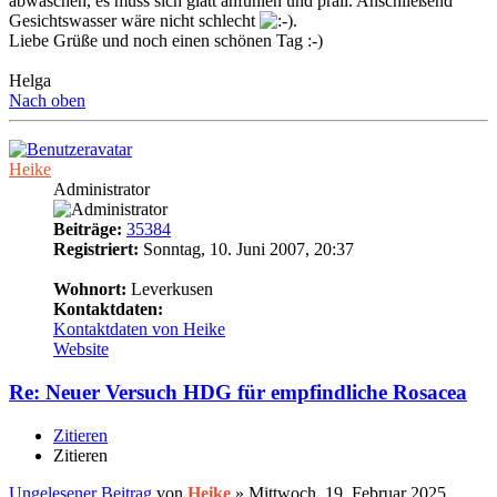
abwaschen, es muss sich glatt anfühlen und prall. Anschließend
Gesichtswasser wäre nicht schlecht
.
Liebe Grüße und noch einen schönen Tag :-)
Helga
Nach oben
Heike
Administrator
Beiträge:
35384
Registriert:
Sonntag, 10. Juni 2007, 20:37
19
Wohnort:
Leverkusen
Kontaktdaten:
Kontaktdaten von Heike
Website
Re: Neuer Versuch HDG für empfindliche Rosacea
Zitieren
Zitieren
Ungelesener Beitrag
von
Heike
»
Mittwoch, 19. Februar 2025,