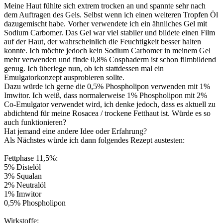
Meine Haut fühlte sich extrem trocken an und spannte sehr nach
dem Auftragen des Gels. Selbst wenn ich einen weiteren Tropfen Öl
dazugemischt habe. Vorher verwendete ich ein ähnliches Gel mit
Sodium Carbomer. Das Gel war viel stabiler und bildete einen Film
auf der Haut, der wahrscheinlich die Feuchtigkeit besser halten
konnte. Ich möchte jedoch kein Sodium Carbomer in meinem Gel
mehr verwenden und finde 0,8% Cosphaderm ist schon filmbildend
genug. Ich überlege nun, ob ich stattdessen mal ein
Emulgatorkonzept ausprobieren sollte.
Dazu würde ich gerne die 0,5% Phospholipon verwenden mit 1%
Imwitor. Ich weiß, dass normalerweise 1% Phospholipon mit 2%
Co-Emulgator verwendet wird, ich denke jedoch, dass es aktuell zu
abdichtend für meine Rosacea / trockene Fetthaut ist. Würde es so
auch funktionieren?
Hat jemand eine andere Idee oder Erfahrung?
Als Nächstes würde ich dann folgendes Rezept austesten:
Fettphase 11,5%:
5% Distelöl
3% Squalan
2% Neutralöl
1% Imwitor
0,5% Phospholipon
Wirkstoffe: