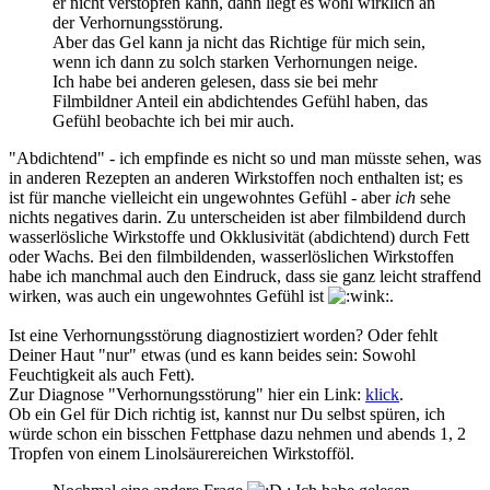
er nicht verstopfen kann, dann liegt es wohl wirklich an
der Verhornungsstörung.
Aber das Gel kann ja nicht das Richtige für mich sein,
wenn ich dann zu solch starken Verhornungen neige.
Ich habe bei anderen gelesen, dass sie bei mehr
Filmbildner Anteil ein abdichtendes Gefühl haben, das
Gefühl beobachte ich bei mir auch.
"Abdichtend" - ich empfinde es nicht so und man müsste sehen, was
in anderen Rezepten an anderen Wirkstoffen noch enthalten ist; es
ist für manche vielleicht ein ungewohntes Gefühl - aber
ich
sehe
nichts negatives darin. Zu unterscheiden ist aber filmbildend durch
wasserlösliche Wirkstoffe und Okklusivität (abdichtend) durch Fett
oder Wachs. Bei den filmbildenden, wasserlöslichen Wirkstoffen
habe ich manchmal auch den Eindruck, dass sie ganz leicht straffend
wirken, was auch ein ungewohntes Gefühl ist
.
Ist eine Verhornungsstörung diagnostiziert worden? Oder fehlt
Deiner Haut "nur" etwas (und es kann beides sein: Sowohl
Feuchtigkeit als auch Fett).
Zur Diagnose "Verhornungsstörung" hier ein Link:
klick
.
Ob ein Gel für Dich richtig ist, kannst nur Du selbst spüren, ich
würde schon ein bisschen Fettphase dazu nehmen und abends 1, 2
Tropfen von einem Linolsäurereichen Wirkstofföl.