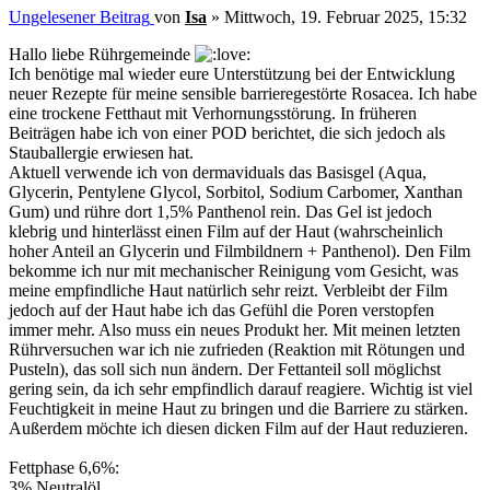
Ungelesener Beitrag
von
Isa
»
Mittwoch, 19. Februar 2025, 15:32
Hallo liebe Rührgemeinde
Ich benötige mal wieder eure Unterstützung bei der Entwicklung
neuer Rezepte für meine sensible barrieregestörte Rosacea. Ich habe
eine trockene Fetthaut mit Verhornungsstörung. In früheren
Beiträgen habe ich von einer POD berichtet, die sich jedoch als
Stauballergie erwiesen hat.
Aktuell verwende ich von dermaviduals das Basisgel (Aqua,
Glycerin, Pentylene Glycol, Sorbitol, Sodium Carbomer, Xanthan
Gum) und rühre dort 1,5% Panthenol rein. Das Gel ist jedoch
klebrig und hinterlässt einen Film auf der Haut (wahrscheinlich
hoher Anteil an Glycerin und Filmbildnern + Panthenol). Den Film
bekomme ich nur mit mechanischer Reinigung vom Gesicht, was
meine empfindliche Haut natürlich sehr reizt. Verbleibt der Film
jedoch auf der Haut habe ich das Gefühl die Poren verstopfen
immer mehr. Also muss ein neues Produkt her. Mit meinen letzten
Rührversuchen war ich nie zufrieden (Reaktion mit Rötungen und
Pusteln), das soll sich nun ändern. Der Fettanteil soll möglichst
gering sein, da ich sehr empfindlich darauf reagiere. Wichtig ist viel
Feuchtigkeit in meine Haut zu bringen und die Barriere zu stärken.
Außerdem möchte ich diesen dicken Film auf der Haut reduzieren.
Fettphase 6,6%:
3% Neutralöl