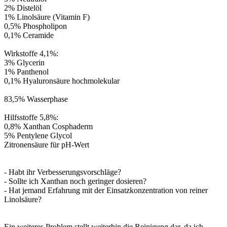
2% Distelöl
1% Linolsäure (Vitamin F)
0,5% Phospholipon
0,1% Ceramide
Wirkstoffe 4,1%:
3% Glycerin
1% Panthenol
0,1% Hyaluronsäure hochmolekular
83,5% Wasserphase
Hilfsstoffe 5,8%:
0,8% Xanthan Cosphaderm
5% Pentylene Glycol
Zitronensäure für pH-Wert
- Habt ihr Verbesserungsvorschläge?
- Sollte ich Xanthan noch geringer dosieren?
- Hat jemand Erfahrung mit der Einsatzkonzentration von reiner
Linolsäure?
Ein weiteres Problem stellt weiterhin die Reinigung dar, da ich