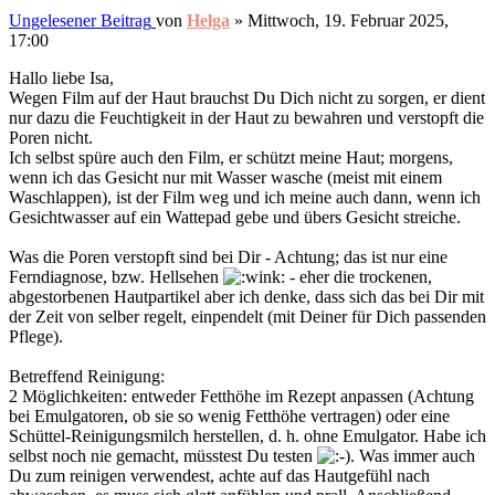
Ungelesener Beitrag
von
Helga
»
Mittwoch, 19. Februar 2025,
17:00
Hallo liebe Isa,
Wegen Film auf der Haut brauchst Du Dich nicht zu sorgen, er dient
nur dazu die Feuchtigkeit in der Haut zu bewahren und verstopft die
Poren nicht.
Ich selbst spüre auch den Film, er schützt meine Haut; morgens,
wenn ich das Gesicht nur mit Wasser wasche (meist mit einem
Waschlappen), ist der Film weg und ich meine auch dann, wenn ich
Gesichtwasser auf ein Wattepad gebe und übers Gesicht streiche.
Was die Poren verstopft sind bei Dir - Achtung; das ist nur eine
Ferndiagnose, bzw. Hellsehen
- eher die trockenen,
abgestorbenen Hautpartikel aber ich denke, dass sich das bei Dir mit
der Zeit von selber regelt, einpendelt (mit Deiner für Dich passenden
Pflege).
Betreffend Reinigung:
2 Möglichkeiten: entweder Fetthöhe im Rezept anpassen (Achtung
bei Emulgatoren, ob sie so wenig Fetthöhe vertragen) oder eine
Schüttel-Reinigungsmilch herstellen, d. h. ohne Emulgator. Habe ich
selbst noch nie gemacht, müsstest Du testen
. Was immer auch
Du zum reinigen verwendest, achte auf das Hautgefühl nach