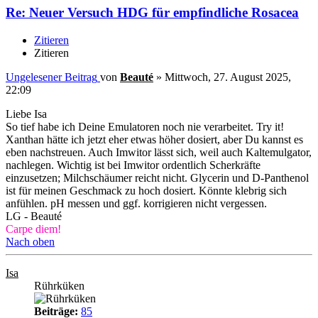
Re: Neuer Versuch HDG für empfindliche Rosacea
Zitieren
Zitieren
Ungelesener Beitrag
von
Beauté
»
Mittwoch, 27. August 2025,
22:09
Liebe Isa
So tief habe ich Deine Emulatoren noch nie verarbeitet. Try it!
Xanthan hätte ich jetzt eher etwas höher dosiert, aber Du kannst es
eben nachstreuen. Auch Imwitor lässt sich, weil auch Kaltemulgator,
nachlegen. Wichtig ist bei Imwitor ordentlich Scherkräfte
einzusetzen; Milchschäumer reicht nicht. Glycerin und D‐Panthenol
ist für meinen Geschmack zu hoch dosiert. Könnte klebrig sich
anfühlen. pH messen und ggf. korrigieren nicht vergessen.
LG - Beauté
Carpe diem!
Nach oben
Isa
Rührküken
Beiträge:
85