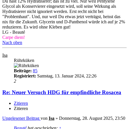
Du hast 12% Hydratisierer; das ist zu viel. Nur weil Pentylene
Glycol als Konservierer eingesetzt wird, soll seine Wirkung als
Hydratisierer nicht ignoriert werden. Erst recht nicht bei
"Problemhaut". Und, nur weil Du etwas jetzt verträgst, heisst das
nix für die Zukunft. Glycerin und D-Panthenol würde ich auf je 2%
reduzieren. Es wird ohne Kleben gut!
LG - Beauté
Carpe diem!
Nach oben
Isa
Rührküken
Beiträge:
85
Registriert:
Samstag, 13. Januar 2024, 22:26
2
Re: Neuer Versuch HDG für empfindliche Rosacea
Zitieren
Zitieren
Ungelesener Beitrag
von
Isa
»
Donnerstag, 28. August 2025, 23:50
Beauté
hat geschrieben:
↑