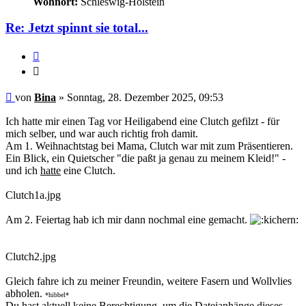
Wohnort:
Schleswig-Holstein
Re: Jetzt spinnt sie total...
Zitieren
Zitieren
Ungelesener
von
Bina
»
Sonntag, 28. Dezember 2025, 09:53
Beitrag
Ich hatte mir einen Tag vor Heiligabend eine Clutch gefilzt - für
mich selber, und war auch richtig froh damit.
Am 1. Weihnachtstag bei Mama, Clutch war mit zum Präsentieren.
Ein Blick, ein Quietscher "die paßt ja genau zu meinem Kleid!" -
und ich
hatte
eine Clutch.
Clutch1a.jpg
Am 2. Feiertag hab ich mir dann nochmal eine gemacht.
Clutch2.jpg
Gleich fahre ich zu meiner Freundin, weitere Fasern und Wollvlies
abholen.
*hibbel*
Du hast aktuell keine Berechtigung, um die Dateianhänge dieses