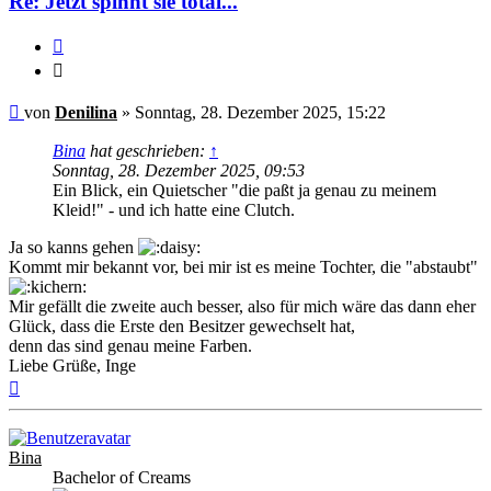
Re: Jetzt spinnt sie total...
Zitieren
Zitieren
Ungelesener
von
Denilina
»
Sonntag, 28. Dezember 2025, 15:22
Beitrag
Bina
hat geschrieben:
↑
Sonntag, 28. Dezember 2025, 09:53
Ein Blick, ein Quietscher "die paßt ja genau zu meinem
Kleid!" - und ich hatte eine Clutch.
Ja so kanns gehen
Kommt mir bekannt vor, bei mir ist es meine Tochter, die "abstaubt"
Mir gefällt die zweite auch besser, also für mich wäre das dann eher
Glück, dass die Erste den Besitzer gewechselt hat,
denn das sind genau meine Farben.
Liebe Grüße, Inge
Nach
oben
Bina
Bachelor of Creams