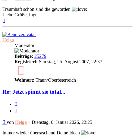
Beitrag
Traumhaft schön sind die geworden
Liebe Grüße, Inge
Nach
oben
Helga
Moderator
Beiträge:
25279
Registriert:
Samstag, 25. August 2007, 22:37
18
Wohnort:
Traun/Oberösterreich
Re: Jetzt spinnt sie total...
Zitieren
Zitieren
Ungelesener
von
Helga
»
Dienstag, 6. Januar 2026, 22:25
Beitrag
Immer wieder überraschend Deine Ideen