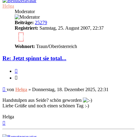
Helga
Moderator
Beiträge:
25279
Registriert:
Samstag, 25. August 2007, 22:37
18
Wohnort:
Traun/Oberösterreich
Re: Jetzt spinnt sie total...
Zitieren
Zitieren
Ungelesener
von
Helga
»
Donnerstag, 18. Dezember 2025, 22:31
Beitrag
Handstulpen aus Seide? schön geworden
Liebe Grüße und noch einen schönen Tag :-)
Helga
Nach
oben