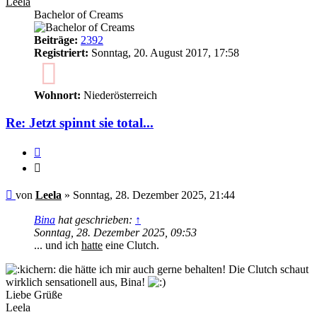
Leela
Bachelor of Creams
Beiträge:
2392
Registriert:
Sonntag, 20. August 2017, 17:58
8
Wohnort:
Niederösterreich
Re: Jetzt spinnt sie total...
Zitieren
Zitieren
Ungelesener
von
Leela
»
Sonntag, 28. Dezember 2025, 21:44
Beitrag
Bina
hat geschrieben:
↑
Sonntag, 28. Dezember 2025, 09:53
... und ich
hatte
eine Clutch.
die hätte ich mir auch gerne behalten! Die Clutch schaut
wirklich sensationell aus, Bina!
Liebe Grüße
Leela