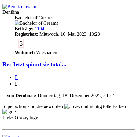
Denilina
Bachelor of Creams
Beiträge:
1194
Registriert:
Mittwoch, 10. Mai 2023, 13:23
3
Wohnort:
Wiesbaden
Re: Jetzt spinnt sie total...
Zitieren
Zitieren
Ungelesener
von
Denilina
»
Donnerstag, 18. Dezember 2025, 20:27
Beitrag
Super schön sind die geworden
und richtig tolle Farben
Liebe Grüße, Inge
Nach
oben