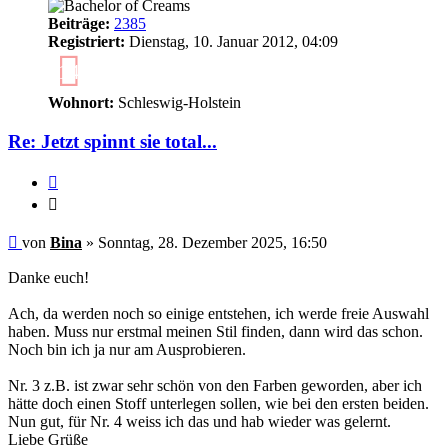
Beiträge:
2385
Registriert:
Dienstag, 10. Januar 2012, 04:09
14
Wohnort:
Schleswig-Holstein
Re: Jetzt spinnt sie total...
Zitieren
Zitieren
Ungelesener
von
Bina
»
Sonntag, 28. Dezember 2025, 16:50
Beitrag
Danke euch!
Ach, da werden noch so einige entstehen, ich werde freie Auswahl
haben. Muss nur erstmal meinen Stil finden, dann wird das schon.
Noch bin ich ja nur am Ausprobieren.
Nr. 3 z.B. ist zwar sehr schön von den Farben geworden, aber ich
hätte doch einen Stoff unterlegen sollen, wie bei den ersten beiden.
Nun gut, für Nr. 4 weiss ich das und hab wieder was gelernt.
Liebe Grüße