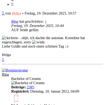
Zitieren
Ungelesener
von
Helga
»
Freitag, 19. Dezember 2025, 10:57
Beitrag
Bina
hat geschrieben:
↑
Freitag, 19. Dezember 2025, 10:44
AUF Seide gefilzt.
- ohjö, ich dachte die automat. Korrektur hat
zugeschlagen, sorry
Liebe Grüße und noch einen schönen Tag :-)
Helga
Nach
oben
Bina
Bachelor of Creams
Beiträge:
2385
Registriert:
Dienstag, 10. Januar 2012, 04:09
14