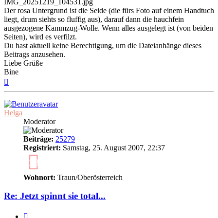
IMG_20251219_104531.jpg
Der rosa Untergrund ist die Seide (die fürs Foto auf einem Handtuch
liegt, drum siehts so fluffig aus), darauf dann die hauchfein
ausgezogene Kammzug-Wolle. Wenn alles ausgelegt ist (von beiden
Seiten), wird es verfilzt.
Du hast aktuell keine Berechtigung, um die Dateianhänge dieses
Beitrags anzusehen.
Liebe Grüße
Bine
Nach
oben
Helga
Moderator
Beiträge:
25279
Registriert:
Samstag, 25. August 2007, 22:37
18
Wohnort:
Traun/Oberösterreich
Re: Jetzt spinnt sie total...
Zitieren