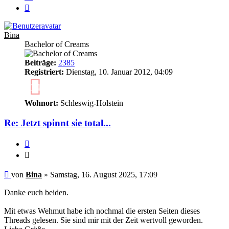
Nächste
Bina
Bachelor of Creams
Beiträge:
2385
Registriert:
Dienstag, 10. Januar 2012, 04:09
14
Wohnort:
Schleswig-Holstein
Re: Jetzt spinnt sie total...
Zitieren
Zitieren
Ungelesener
von
Bina
»
Samstag, 16. August 2025, 17:09
Beitrag
Danke euch beiden.
Mit etwas Wehmut habe ich nochmal die ersten Seiten dieses
Threads gelesen. Sie sind mir mit der Zeit wertvoll geworden.