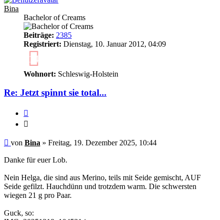
Bina
Bachelor of Creams
Beiträge:
2385
Registriert:
Dienstag, 10. Januar 2012, 04:09
14
Wohnort:
Schleswig-Holstein
Re: Jetzt spinnt sie total...
Zitieren
Zitieren
Ungelesener
von
Bina
»
Freitag, 19. Dezember 2025, 10:44
Beitrag
Danke für euer Lob.
Nein Helga, die sind aus Merino, teils mit Seide gemischt, AUF
Seide gefilzt. Hauchdünn und trotzdem warm. Die schwersten
wiegen 21 g pro Paar.
Guck, so: