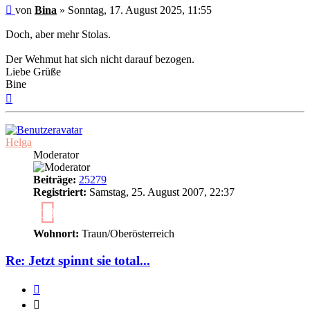
Ungelesener
von
Bina
»
Sonntag, 17. August 2025, 11:55
Beitrag
Doch, aber mehr Stolas.
Der Wehmut hat sich nicht darauf bezogen.
Liebe Grüße
Bine
Nach
oben
Helga
Moderator
Beiträge:
25279
Registriert:
Samstag, 25. August 2007, 22:37
18
Wohnort:
Traun/Oberösterreich
Re: Jetzt spinnt sie total...
Zitieren
Zitieren