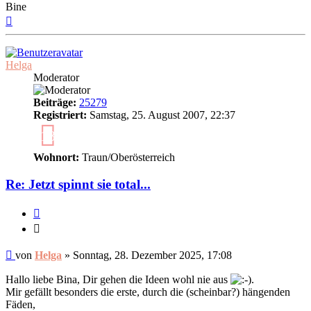
Bine
Nach
oben
Helga
Moderator
Beiträge:
25279
Registriert:
Samstag, 25. August 2007, 22:37
18
Wohnort:
Traun/Oberösterreich
Re: Jetzt spinnt sie total...
Zitieren
Zitieren
Ungelesener
von
Helga
»
Sonntag, 28. Dezember 2025, 17:08
Beitrag
Hallo liebe Bina, Dir gehen die Ideen wohl nie aus
.
Mir gefällt besonders die erste, durch die (scheinbar?) hängenden
Fäden,