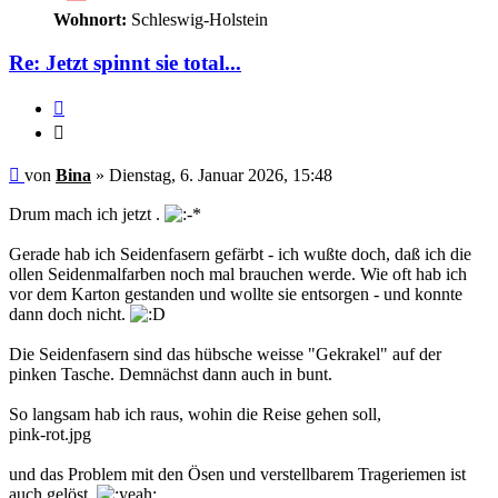
Wohnort:
Schleswig-Holstein
Re: Jetzt spinnt sie total...
Zitieren
Zitieren
Ungelesener
von
Bina
»
Dienstag, 6. Januar 2026, 15:48
Beitrag
Drum mach ich jetzt .
Gerade hab ich Seidenfasern gefärbt - ich wußte doch, daß ich die
ollen Seidenmalfarben noch mal brauchen werde. Wie oft hab ich
vor dem Karton gestanden und wollte sie entsorgen - und konnte
dann doch nicht.
Die Seidenfasern sind das hübsche weisse "Gekrakel" auf der
pinken Tasche. Demnächst dann auch in bunt.
So langsam hab ich raus, wohin die Reise gehen soll,
pink-rot.jpg
und das Problem mit den Ösen und verstellbarem Trageriemen ist
auch gelöst.