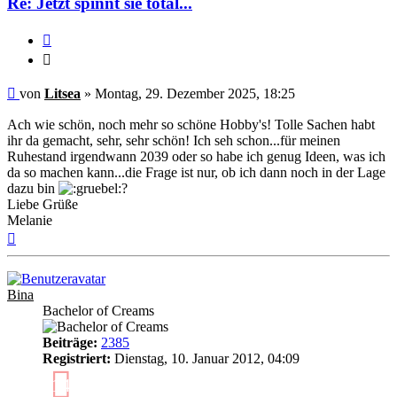
Re: Jetzt spinnt sie total...
Zitieren
Zitieren
Ungelesener
von
Litsea
»
Montag, 29. Dezember 2025, 18:25
Beitrag
Ach wie schön, noch mehr so schöne Hobby's! Tolle Sachen habt
ihr da gemacht, sehr, sehr schön! Ich seh schon...für meinen
Ruhestand irgendwann 2039 oder so habe ich genug Ideen, was ich
da so machen kann...die Frage ist nur, ob ich dann noch in der Lage
dazu bin
?
Liebe Grüße
Melanie
Nach
oben
Bina
Bachelor of Creams
Beiträge:
2385
Registriert:
Dienstag, 10. Januar 2012, 04:09
14