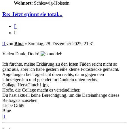
Wohnort:
Schleswig-Holstein
Re: Jetzt spinnt sie total...
Zitieren
Zitieren
Ungelesener
von
Bina
»
Sonntag, 28. Dezember 2025, 21:31
Beitrag
Vielen Dank, Dodo!
Ich fürchte, meine Erklärung zu den losen Fäden reicht nicht so
ganz aus, aber ich habe gestern eine kleine Fotostrecke gemacht.
Angefangen bei Tageslicht oben rechts, dann gegen den
Uhrzeigersinn und geendet im Dunkeln unten rechts.
Collage HerstClutch1.jpg
Hoffe, die Collage macht es verständlicher.
Du hast aktuell keine Berechtigung, um die Dateianhänge dieses
Beitrags anzusehen.
Liebe Grüße
Bine
Nach
oben