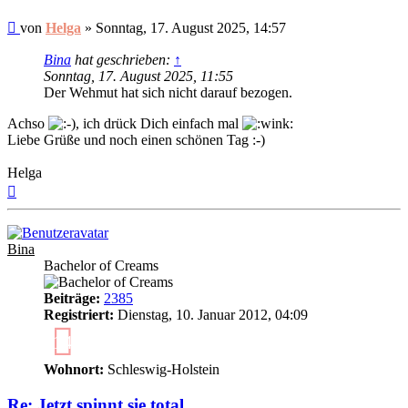
Ungelesener
von
Helga
»
Sonntag, 17. August 2025, 14:57
Beitrag
Bina
hat geschrieben:
↑
Sonntag, 17. August 2025, 11:55
Der Wehmut hat sich nicht darauf bezogen.
Achso
, ich drück Dich einfach mal
Liebe Grüße und noch einen schönen Tag :-)
Helga
Nach
oben
Bina
Bachelor of Creams
Beiträge:
2385
Registriert:
Dienstag, 10. Januar 2012, 04:09
14
Wohnort:
Schleswig-Holstein
Re: Jetzt spinnt sie total...