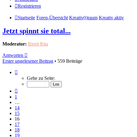
Registrieren
Startseite
Foren-Übersicht
Kreativ(t)raum
Kreativ aktiv
Jetzt spinnt sie total...
Moderator:
Birgit Rita
Antworten
Erster ungelesener Beitrag
• 559 Beiträge
Seite
16
Gehe zu Seite:
von
19
Vorherige
1
…
14
15
16
17
18
19