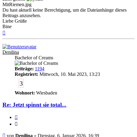
MitRiemen.jpg
Du hast aktuell keine Berechtigung, um die Dateianhänge dieses
Beitrags anzusehen.
Liebe Grüße
Bine
Nach
oben
Denilina
Bachelor of Creams
Beiträge:
1194
Registriert:
Mittwoch, 10. Mai 2023, 13:23
3
Wohnort:
Wiesbaden
Re: Jetzt spinnt sie total...
Zitieren
Zitieren
Ungelesener
von
Denilina
»
Dienstag, 6. Januar 2026, 16:39