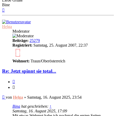
Liebe Grüße
Bine
Nach
oben
Helga
Moderator
Beiträge:
25279
Registriert:
Samstag, 25. August 2007, 22:37
18
Wohnort:
Traun/Oberösterreich
Re: Jetzt spinnt sie total...
Zitieren
Zitieren
Ungelesener
von
Helga
»
Samstag, 16. August 2025, 23:54
Beitrag
Bina
hat geschrieben:
↑
Samstag, 16. August 2025, 17:09
Mit etwas Wehmut habe ich nochmal die ersten Seiten