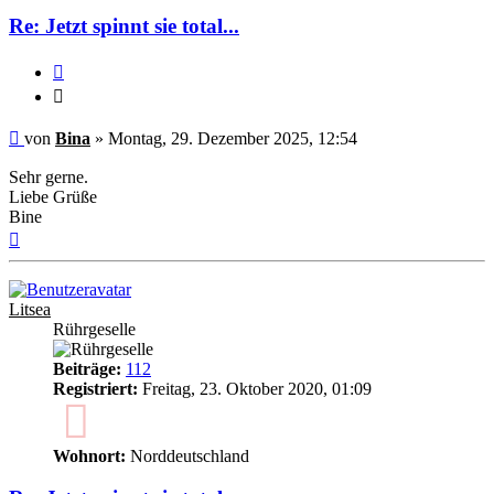
Re: Jetzt spinnt sie total...
Zitieren
Zitieren
Ungelesener
von
Bina
»
Montag, 29. Dezember 2025, 12:54
Beitrag
Sehr gerne.
Liebe Grüße
Bine
Nach
oben
Litsea
Rührgeselle
Beiträge:
112
Registriert:
Freitag, 23. Oktober 2020, 01:09
5
Wohnort:
Norddeutschland