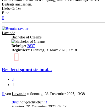
Beitrags anzusehen.
Liebe Grüße
Bine
Nach
oben
Lavande
Bachelor of Creams
Beiträge:
2837
Registriert:
Dienstag, 3. März 2020, 22:18
6
Re: Jetzt spinnt sie total...
Zitieren
Zitieren
Ungelesener
von
Lavande
»
Sonntag, 28. Dezember 2025, 13:38
Beitrag
Bina
hat geschrieben:
↑
Sonntag, 28. Dezember 2025, 09:53