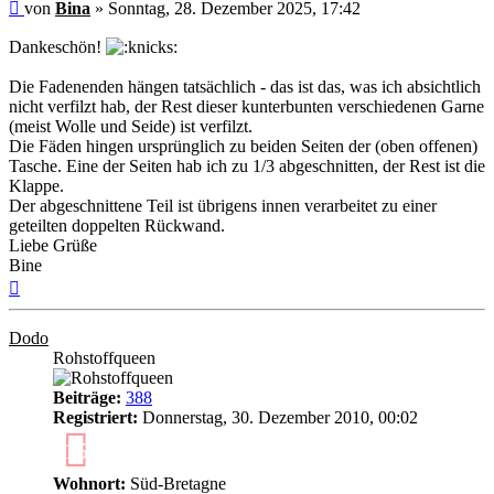
Ungelesener
von
Bina
»
Sonntag, 28. Dezember 2025, 17:42
Beitrag
Dankeschön!
Die Fadenenden hängen tatsächlich - das ist das, was ich absichtlich
nicht verfilzt hab, der Rest dieser kunterbunten verschiedenen Garne
(meist Wolle und Seide) ist verfilzt.
Die Fäden hingen ursprünglich zu beiden Seiten der (oben offenen)
Tasche. Eine der Seiten hab ich zu 1/3 abgeschnitten, der Rest ist die
Klappe.
Der abgeschnittene Teil ist übrigens innen verarbeitet zu einer
geteilten doppelten Rückwand.
Liebe Grüße
Bine
Nach
oben
Dodo
Rohstoffqueen
Beiträge:
388
Registriert:
Donnerstag, 30. Dezember 2010, 00:02
15
Wohnort:
Süd-Bretagne