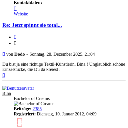
Kontaktdaten:
Kontaktdaten
von
Website
Dodo
Re: Jetzt spinnt sie total...
Zitieren
Zitieren
Ungelesener
von
Dodo
»
Sonntag, 28. Dezember 2025, 21:04
Beitrag
Du bist ja eine richtige Textil-Künstlerin, Bina ! Unglaublich schöne
Einzelstücke, die Du da kreiest !
Nach
oben
Bina
Bachelor of Creams
Beiträge:
2385
Registriert:
Dienstag, 10. Januar 2012, 04:09
14