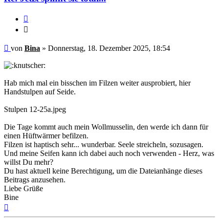
Zitieren
Zitieren
Ungelesener
von
Bina
»
Donnerstag, 18. Dezember 2025, 18:54
Beitrag
Hab mich mal ein bisschen im Filzen weiter ausprobiert, hier
Handstulpen auf Seide.
Stulpen 12-25a.jpeg
Die Tage kommt auch mein Wollmusselin, den werde ich dann für
einen Hüftwärmer befilzen.
Filzen ist haptisch sehr... wunderbar. Seele streicheln, sozusagen.
Und meine Seifen kann ich dabei auch noch verwenden - Herz, was
willst Du mehr?
Du hast aktuell keine Berechtigung, um die Dateianhänge dieses
Beitrags anzusehen.
Liebe Grüße
Bine
Nach
oben