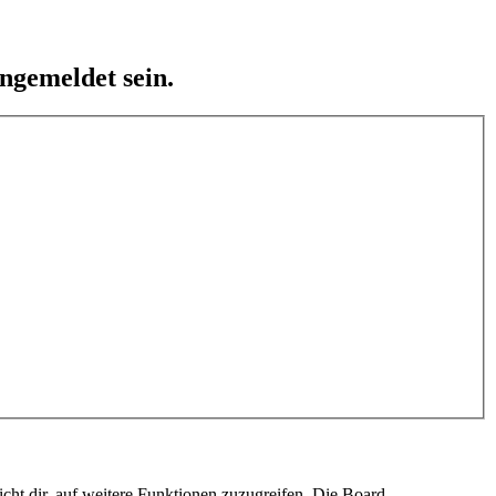
ngemeldet sein.
cht dir, auf weitere Funktionen zuzugreifen. Die Board-