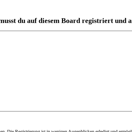
usst du auf diesem Board registriert und a
n. Die Registrierung ist in wenigen Augenblicken erledigt und ermögli