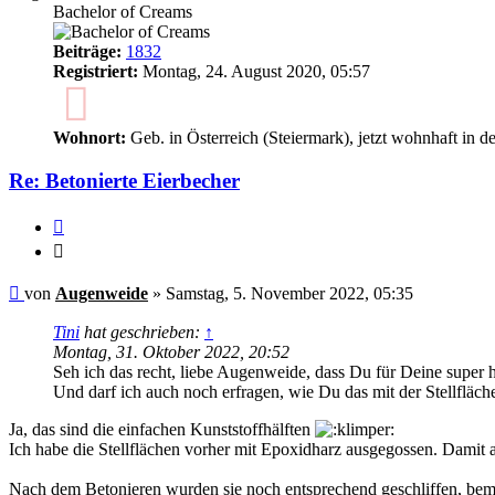
Bachelor of Creams
Beiträge:
1832
Registriert:
Montag, 24. August 2020, 05:57
5
Wohnort:
Geb. in Österreich (Steiermark), jetzt wohnhaft in d
Re: Betonierte Eierbecher
Zitieren
Zitieren
Ungelesener
von
Augenweide
»
Samstag, 5. November 2022, 05:35
Beitrag
Tini
hat geschrieben:
↑
Montag, 31. Oktober 2022, 20:52
Seh ich das recht, liebe Augenweide, dass Du für Deine super 
Und darf ich auch noch erfragen, wie Du das mit der Stellfläche 
Ja, das sind die einfachen Kunststoffhälften
Ich habe die Stellflächen vorher mit Epoxidharz ausgegossen. Damit al
Nach dem Betonieren wurden sie noch entsprechend geschliffen, bema