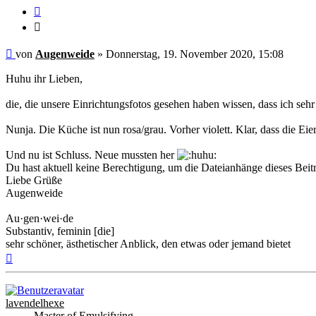
Zitieren
Zitieren
Ungelesener
von
Augenweide
»
Donnerstag, 19. November 2020, 15:08
Beitrag
Huhu ihr Lieben,
die, die unsere Einrichtungsfotos gesehen haben wissen, dass ich se
Nunja. Die Küche ist nun rosa/grau. Vorher violett. Klar, dass die Eie
Und nu ist Schluss. Neue mussten her
Du hast aktuell keine Berechtigung, um die Dateianhänge dieses Beit
Liebe Grüße
Augenweide
Au·gen·wei·de
Substantiv, feminin [die]
sehr schöner, ästhetischer Anblick, den etwas oder jemand bietet
Nach
oben
lavendelhexe
Master of Emulsifying