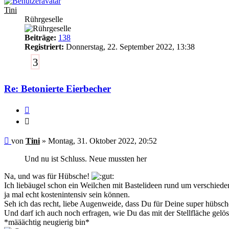
Tini
Rührgeselle
Beiträge:
138
Registriert:
Donnerstag, 22. September 2022, 13:38
3
Re: Betonierte Eierbecher
Zitieren
Zitieren
Ungelesener
von
Tini
»
Montag, 31. Oktober 2022, 20:52
Beitrag
Und nu ist Schluss. Neue mussten her
Na, und was für Hübsche!
Ich liebäugel schon ein Weilchen mit Bastelideen rund um verschieden
ja mal echt kostenintensiv sein können.
Seh ich das recht, liebe Augenweide, dass Du für Deine super hübsch
Und darf ich auch noch erfragen, wie Du das mit der Stellfläche gelöst
*määächtig neugierig bin*