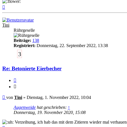
Nach
oben
Tini
Rührgeselle
Beiträge:
138
Registriert:
Donnerstag, 22. September 2022, 13:38
3
Re: Betonierte Eierbecher
Zitieren
Zitieren
Ungelesener
von
Tini
»
Dienstag, 1. November 2022, 10:04
Beitrag
Augenweide
hat geschrieben:
↑
Donnerstag, 19. November 2020, 15:08
Verzeihung, ich hab das mit dem Zitieren wieder mal verhaue
Nach