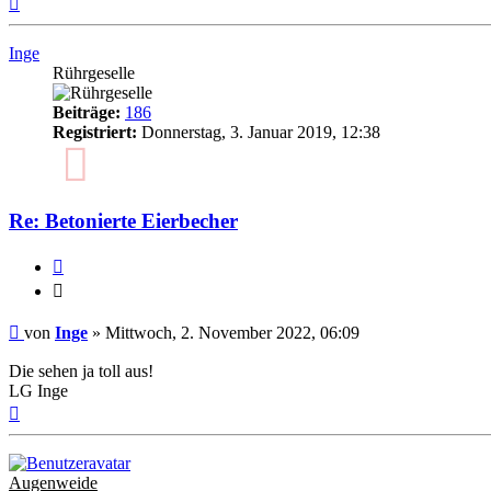
oben
Inge
Rührgeselle
Beiträge:
186
Registriert:
Donnerstag, 3. Januar 2019, 12:38
7
Re: Betonierte Eierbecher
Zitieren
Zitieren
Ungelesener
von
Inge
»
Mittwoch, 2. November 2022, 06:09
Beitrag
Die sehen ja toll aus!
LG Inge
Nach
oben
Augenweide