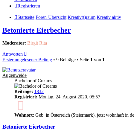
Registrieren
Startseite
Foren-Übersicht
Kreativ(t)raum
Kreativ aktiv
Betonierte Eierbecher
Moderator:
Birgit Rita
Antworten
Erster ungelesener Beitrag
• 9 Beiträge • Seite
1
von
1
Augenweide
Bachelor of Creams
Beiträge:
1832
Registriert:
Montag, 24. August 2020, 05:57
5
Wohnort:
Geb. in Österreich (Steiermark), jetzt wohnhaft in d
Betonierte Eierbecher