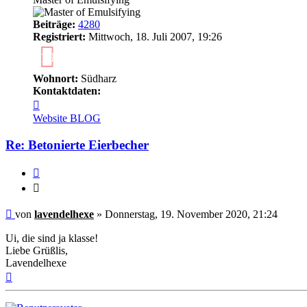
Beiträge:
4280
Registriert:
Mittwoch, 18. Juli 2007, 19:26
19
Wohnort:
Südharz
Kontaktdaten:
Kontaktdaten
von
Website
BLOG
lavendelhexe
Re: Betonierte Eierbecher
Zitieren
Zitieren
Ungelesener
von
lavendelhexe
»
Donnerstag, 19. November 2020, 21:24
Beitrag
Ui, die sind ja klasse!
Liebe Grüßlis,
Lavendelhexe
Nach
oben